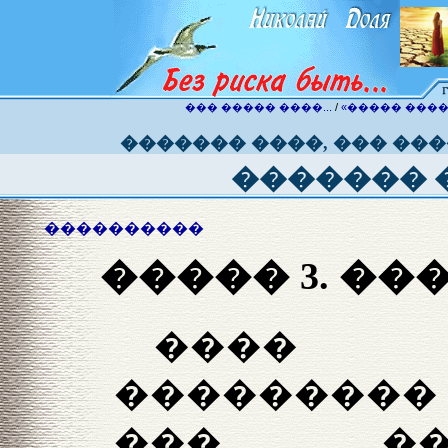
��� ����� ����...
/
«����� ����
������� ����, ��� ��
������� 
����������
����� 3. �
���� 
���������
��� ��