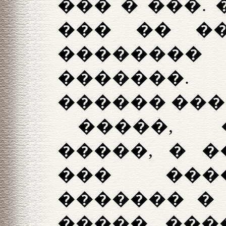
��� � ���. 
��� �� �
������
�������
������ ���
�����, 
�����, � �
��� ���
������� � 
����� ���