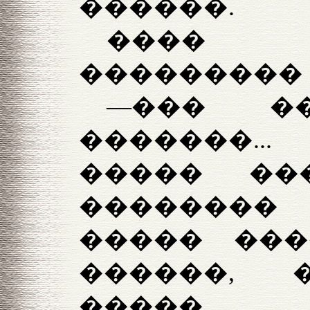
������.
����
��������� 
—��� ��
�������..
����� ��
��������
����� ���
������, 
�����