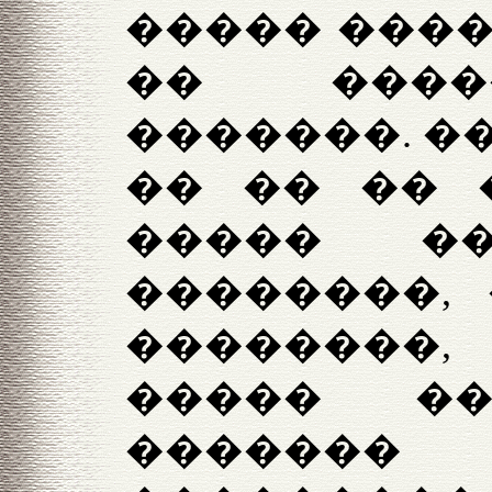
����� ����
�� ����
�������. ��
�� �� �� 
����� 
��������,
��������
����� ��
������