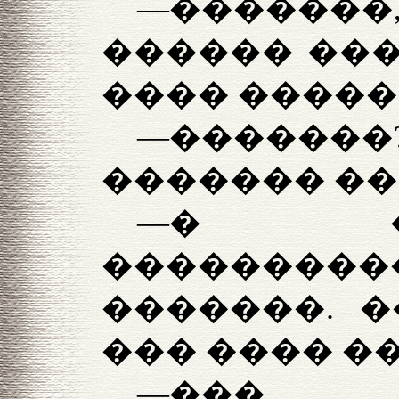
—�������,
������ ���
���� �����
—������
������� ��
—� �
����������
�������. �
��� ���� �
—���...