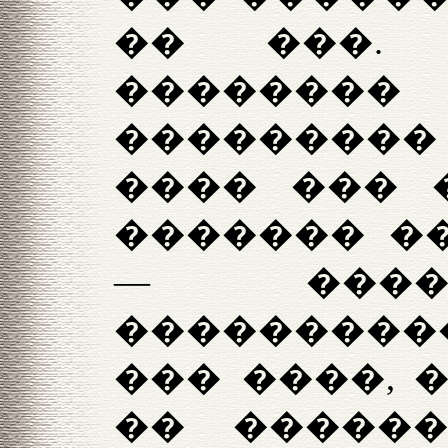
�� ���.
������
��������� 
���� ��� 
������� �
— ����
���������
��� ����, 
�� �����