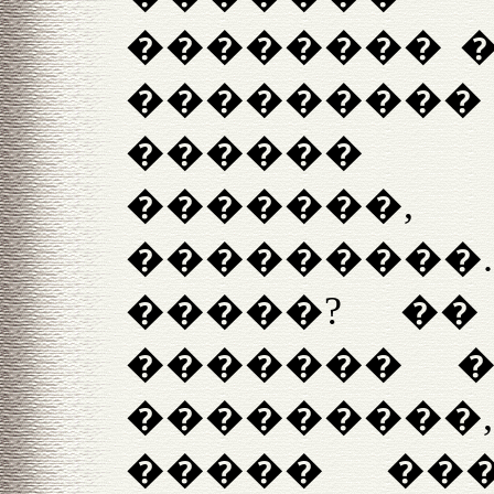
�������� �
��������
������ 
�������
���������
�����? �
������� �
���������
����� ��