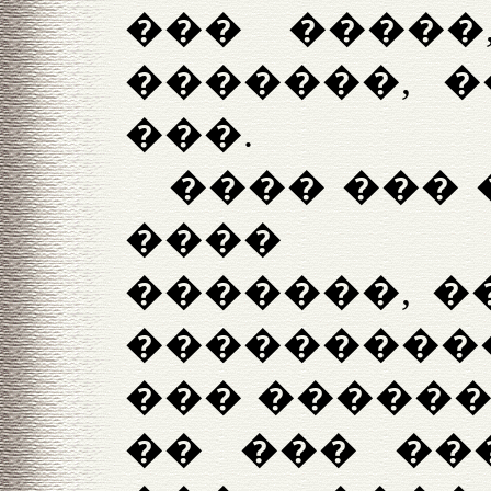
��� �����
�������, �
���.
���� ��� 
���� �
�������, �
���������
��� ������
�� ��� ��