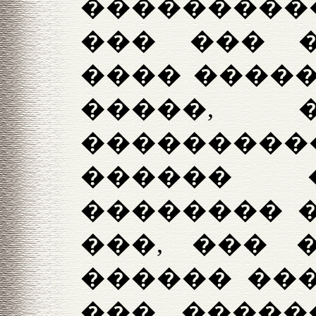
���������
��� ��� 
���� ����
�����, 
�������
������ 
�������� �
���, ��� 
������ ���
��� �����