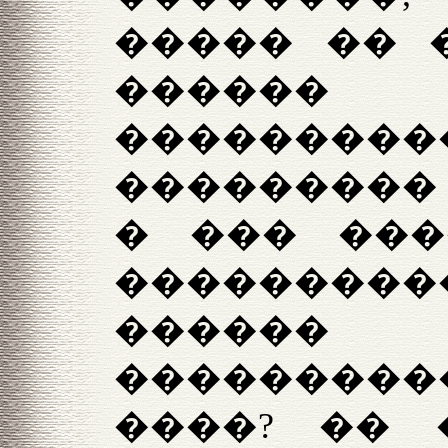
����� �� 
������
���������
���������
� ��� ���
��������
�����
���������
����? �� 