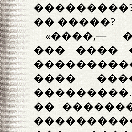
���������?
�� �����?
«����,— 
��� ���� 
��������
���� ���
���������.
�� �������
���������