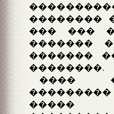
������
�������� �
��� ��� �
������� �
������� �
��������.
���� ��
�������
�����