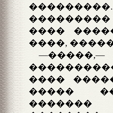
�������
���������
���� ����
����, �����
—����
��������
���� ����
����� �
�������