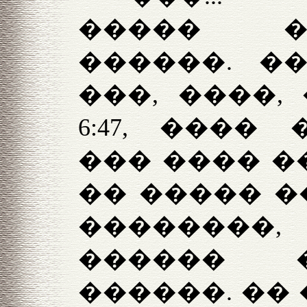
����� �
������. ��
���, ����,
6:47, ����
��� ���� �
�� ����� �
�������
������ 
������. �� 