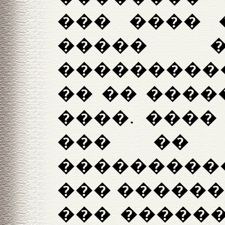
��� ���� 
����� �
���������
�� �� �����
����. ����
��� �� 
����������
��� �������
��� ������