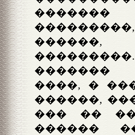
�������
���������
������,
�������
�������
����, � ��
������, ��
��� �� �
������ �