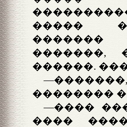
�������
����� �
������� 
�������, 
������. ��
—������
�������� �
—���� ���
���� ���