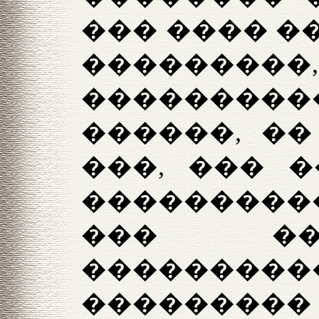
��� ���� �
���������,
���������
������, ��
���, ��� 
��������
��� ��
������
���������