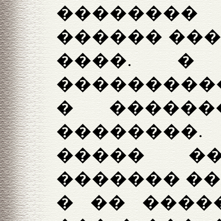
�������� 
������ ���
����. �
����������
� �����
��������. 
����� �
������� ��
� �� ����