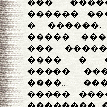
��� ���
������. ��
� ������.
����� ���
��� �����
���� � 
����� ��
����... �
����� ���
�������� �