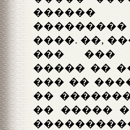
������ 
���������
����. ��, �
��� ��� 
����� �� �
��� �� ���
�� �������
�� ����� 
���������