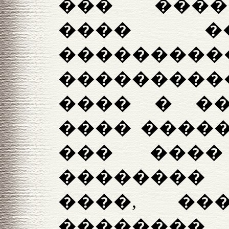
��� ����
���� �
�������
����������
���� � �
���� �����
��� ���
��������
����, �
�������� 