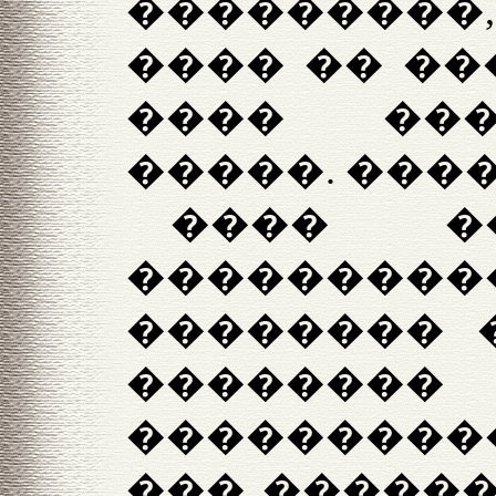
���������
���� �� ��
���� ��
�����. ����
���� �
�������
�������� �
������
���������
��� ������