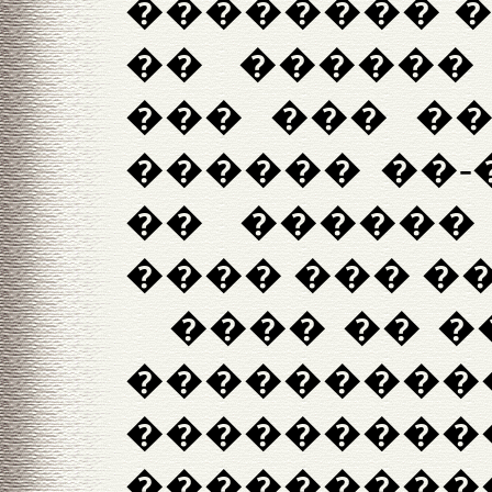
�������� �
�� ������ 
��� ��� ��
������ ��-
�� ������
���� ��� �
���� �� 
�����
���������
��������