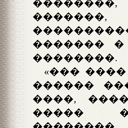
�������
�������,
��������
������� �
��������.
«��� ����
������ ��
����, ���
����� �
��������,