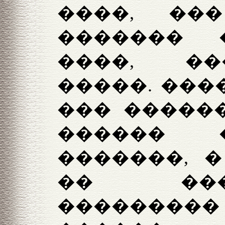
����, �
������� 
����, �
�����. ���
��� ������
������ 
�������, 
�� ���
��������