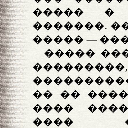
����� �
�������. �
����� — ��
����� ���
���������,
����������
�� �� ����
���� ����
���� 