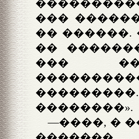
���������
��� ������
�� ������. 
�� �������
��� ��
�������
������
��������».
—����, � 
������