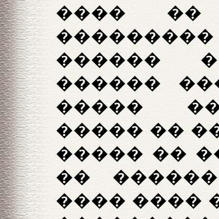
���� ��
���������
������ 
������ ��
����� �
����� �� ��
����� �� �
�� ������
���� ���� �