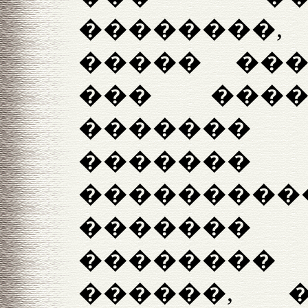
�������
����� ���
��� ����
�������
�����
�������
�������
�������
������,