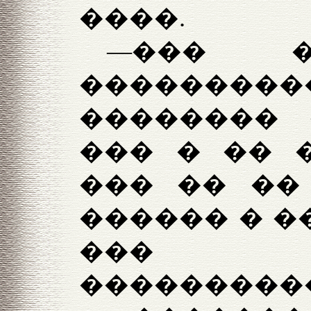
����.
—��� �
��������
�������� 
��� � �� 
��� �� ��
������ � �
��� 
���������