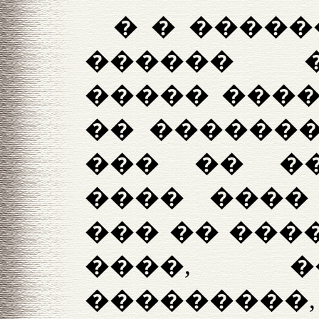
� � �����
������ �
����� ����
�� �������
��� �� �
���� ����
��� �� ����
����, �
���������