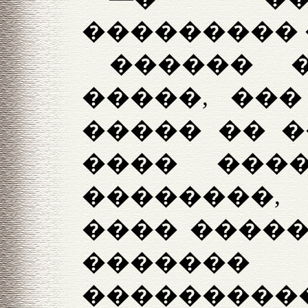
��������� 
������ 
�����, ���
����� �� �
���� ���
��������,
���� �����
������
����������