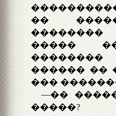
����������
�� ����
�������� 
����� ��
��������
������ �� 
��� ������
—�� ����
�����?