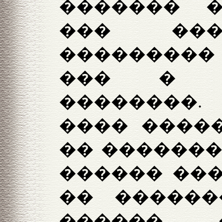
������� �
��� ���
���������
��� � �
��������
���� �����
�� �������
������ ���
�� ������
������ �