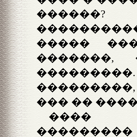
������
���������
����� ��
�������,
������
���������
��� �� ����
���� 
��������