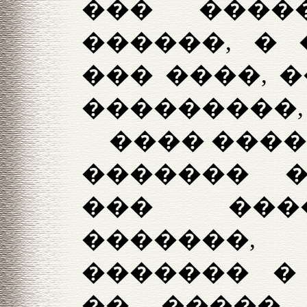
��� ���
������, � 
��� ����, 
���������, 
���� ����
������� �
��� ���
�������,
������� �
�� ����� 