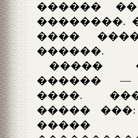
������ ��
��������. 
���� ���
������.
����� 
������ —
����.
��
����� ���:
�����