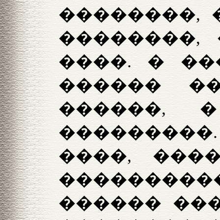
��������, 
��������,
����. � ��
������ ��
������, 
���������.
����, ���
���������
������ ��