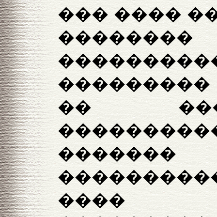
��� ���� �
�������
���������
��������� 
�� ��
����������
����
�������
���� ��