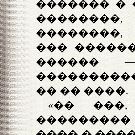
������� � 
��������,
��������,
��� ������
������ —
���������
�� �� ����.
«�� ���
��������
���� � ���