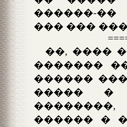
������-��
��� ��� ���
===
��, ���� 
������� ��
������ ���
����� �
��������
������ � �