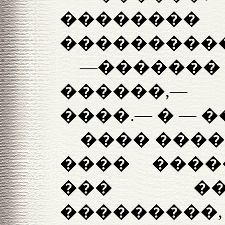
��������
����������
—������� 
������,—
����.— � — 
���� ����
���� ����
��� ��
��������