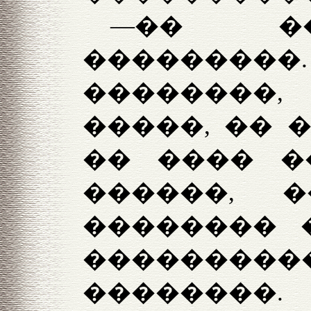
—�� ��
���������
��������
�����, �� �
�� ���� �
������, 
�������� 
�������
��������.