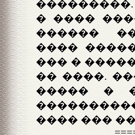
���������.
� ���� ���
������ �
���� �����
��� � ����
�� ����. �
����� � 
����������
���� ��� �
===