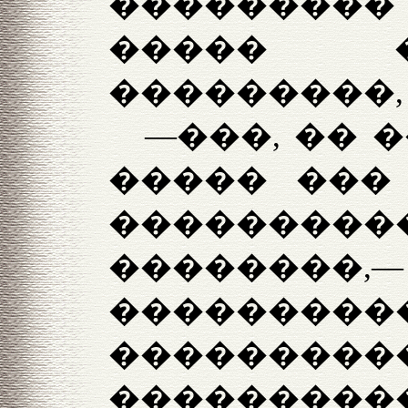
�������
����� �
���������, 
—���, �� �
����� ���
�������
��������,
�����
���������
����������