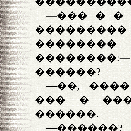
���������
—��� � � 
�������
��������
��������
������?
—��, ����
��� � ��
������.
—������?