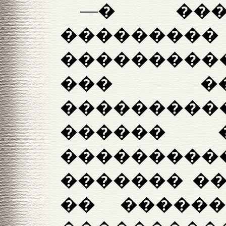
—� ���
���������
����������
��� ���
����������
������ �
��������
������� ��
�� �����