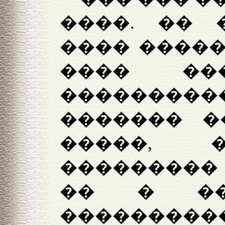
����.
�� 
���� �����
���� ��
���������
������� �
�����, 
���������
�� � ��
����������