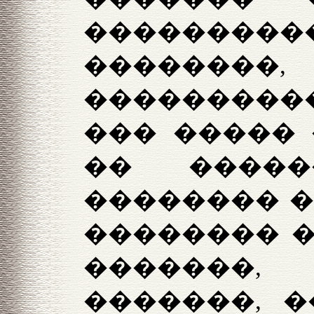
��������
������
���������
��� ����� 
�� ����
�������� �
�������� �
�������,
�������, 