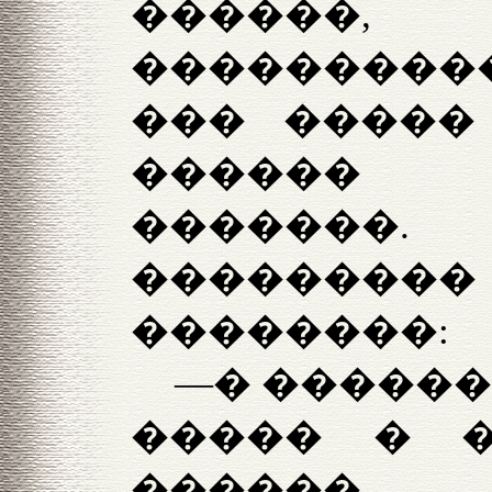
�����
����������
��� �����
������ 
�������
���������
��������:
—� ������
����� � 
������