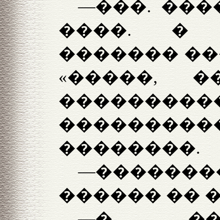
—���. ���
����. �
������� ��
«�����, ��
�������
�������
��������.
—�����
������ �� �
—� ��