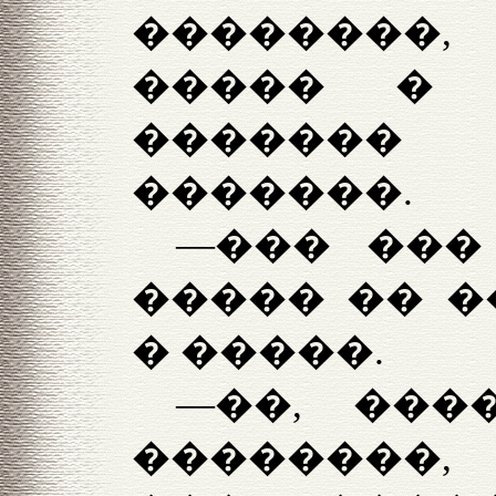
��������,
����� �
�������
�������.
—��� ���
����� �� �
� �����.
—��, ���
��������,