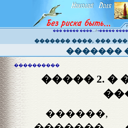
��� ����� ����...
/
«����� ����
������� ����, ��� ��
������� 
����������
����� 2. �
��
������,
������� 