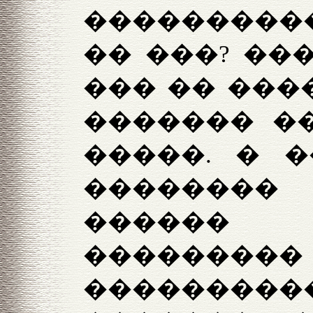
���������
�� ���? ��
��� �� ���
������� �
�����.
� �
��������
������ 
������
��������