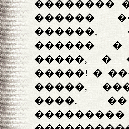
�������� �
������ �
������,
������ �
�����, � 
�����! � �
�����, ��
����, �
��������
���������