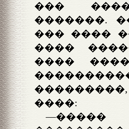
��� ���
�������. �
��� ���� �
���� ���
���� ���
����������
��������
����:
—����