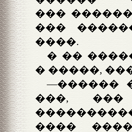
��� ������
��� �����
����.
� �� ����
� �����, ��
—������ �
���, ��
���������
���� ���