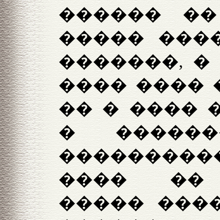
������ ��
����� ���
�������, �
���� ���� 
�� � ���� 
� �����
���������
���� �� 
����� ����