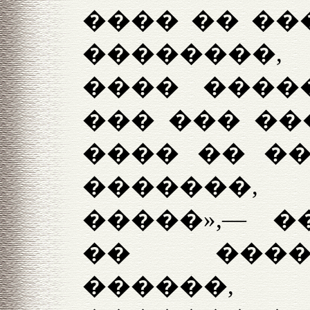
���� �� ��
��������
���� ����
��� ��� ���
���� �� ��
�������
�����»,— �
�� ����
������,