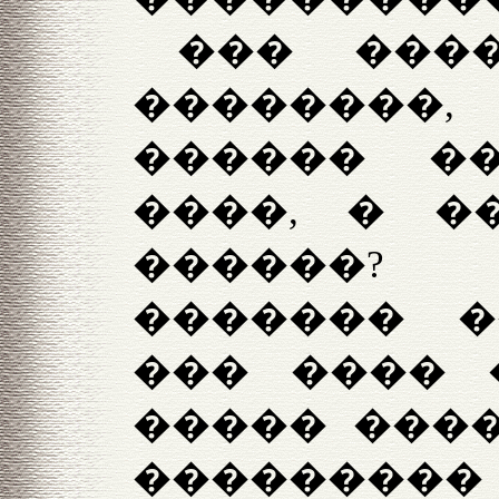
��� ���
�������
������ �
����, � �
������?
������� �
��� ���� 
����� ����
������