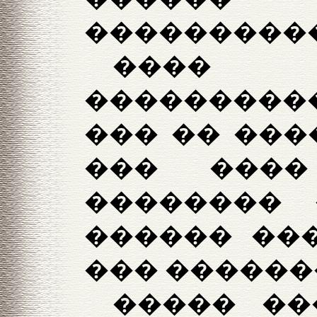
����������
����
����������
��� �� ����
��� ���
�������� 
������ ��
��� �������.
����� ��