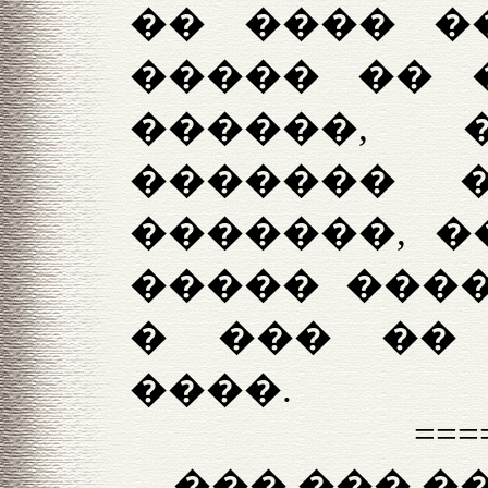
�� ���� �
����� �� 
������, 
������� 
�������, �
����� ����
� ��� ��
����.
===
��� ��� �