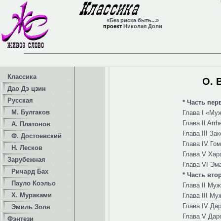
«Без риска быть...»
проект
Николая Доли
Классика
О. 
Дао Дэ цзин
Русская
* Часть пер
М. Булгаков
Глава I «М
Глава II Arr
А. Платонов
Глава III За
Ф. Достоевский
Глава IV Го
Н. Лесков
Глава V Хар
Зарубежная
Глава VI Э
Ричард Бах
* Часть втор
Пауло Коэльо
Глава II Му
Х. Мураками
Глава III Му
Глава IV Да
Эмиль Золя
Глава V Дар
Фэнтези